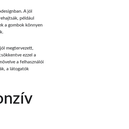
designban. A jól 
ehajtsák, például 
 ezek a gombok könnyen 
k.
jól megtervezett, 
csökkentve ezzel a 
növelve a felhasználói 
k, a látogatók 
nzív 