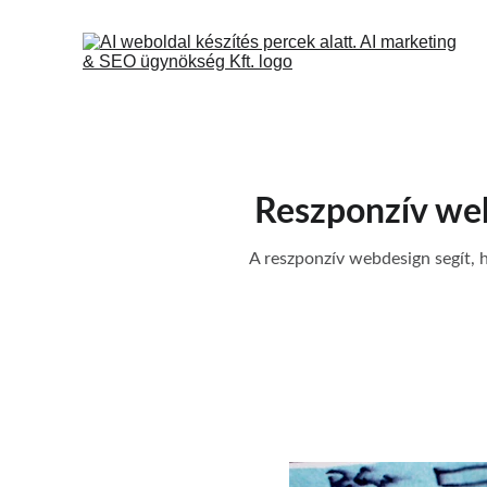
Reszponzív web
A reszponzív webdesign segít, h