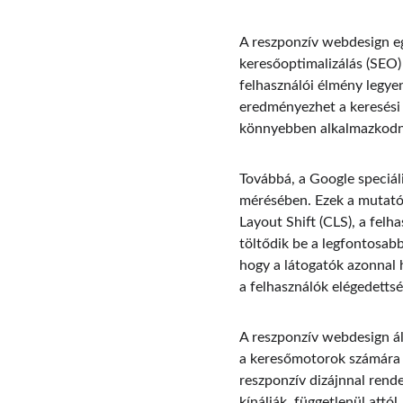
A reszponzív webdesign eg
keresőoptimalizálás (SEO) 
felhasználói élmény legye
eredményezhet a keresési 
könnyebben alkalmazkodnak
Továbbá, a Google speciál
mérésében. Ezek a mutatók,
Layout Shift (CLS), a felh
töltődik be a legfontosabb
hogy a látogatók azonnal
a felhasználók elégedettsé
A reszponzív webdesign ál
a keresőmotorok számára i
reszponzív dizájnnal rende
kínálják, függetlenül attó