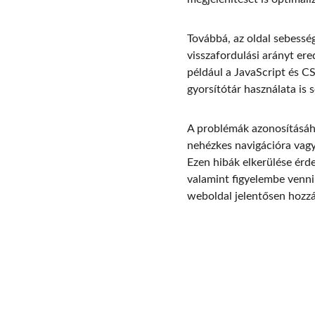
Továbbá, az oldal sebessé
visszafordulási arányt ere
például a JavaScript és CSS
gyorsítótár használata is 
A problémák azonosításáho
nehézkes navigációra vagy
Ezen hibák elkerülése ér
valamint figyelembe venni 
weboldal jelentősen hozzá
Contact