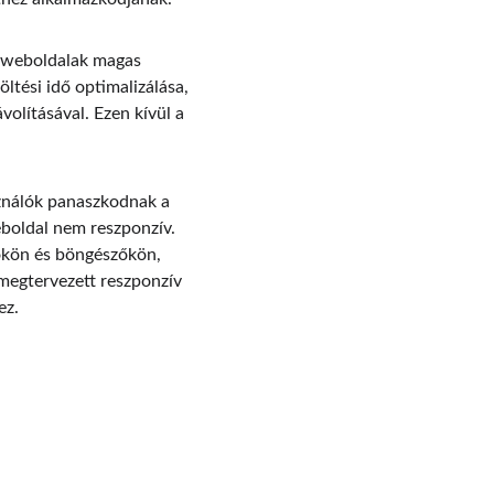
ú weboldalak magas 
tési idő optimalizálása, 
volításával. Ezen kívül a 
sználók panaszkodnak a 
eboldal nem reszponzív. 
ökön és böngészőkön, 
 megtervezett reszponzív 
ez.
PHONE