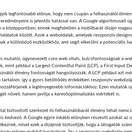
yik legfontosabb előnye, hogy nem csupán a felhasználói élmény
eredményeire is jelentős hatással van. A Google algoritmusait úg
n a középpontban; ennek megfelelően a mobilbarát dizájn magas
találatok között. Azok a weboldalak, amelyek reszponzív designn
 a különböző eszközökhöz, ami segít elkerülni a potenciális ha
is mutatói, úgynevezett core web vitals, kulcsfontosságúak a we
 mint például a Largest Contentful Paint (LCP), a First Input De
asználói élmény fontosságát hangsúlyozzák. A LCP például azt mér
 tartalom, így a gyors betöltődés érdekében reszponzív webdizájn
 hozzáférjenek a leglényegesebb információkhoz. Ezen mutatók o
gét növeli, hanem javítja a keresőoptimalizálás mértékét is.
tal biztosított szerkezet és felhasználóbarát élmény tehát nemc
s kedvező. A Google egyre inkább előnyben részesíti azokat az o
lkeznek, mivel ezek a dizájnok biztosítják, hogy a látogatók szám
l, hogy milyen eszközt használnak. Így a reszponzív webdizájn nem