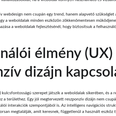
ív webdesign nem csupán egy trend, hanem alapvető szükséglet a d
 hogy a weboldalak minden eszközön zökkenőmentesen működjenek
azása a weboldalak fejlesztésénél, hogy biztosítsuk a felhasználó
nálói élmény (UX) 
zív dizájn kapcsol
) kulcsfontosságú szerepet játszik a weboldalak sikerében, és a 
ez a területhez. Egy jól megtervezett reszponzív dizájn nem csup
lói interakciók szempontjából is. Az intelligens navigációs struk
rsan megtalálják, amit keresnek, függetlenül a használt eszköz t