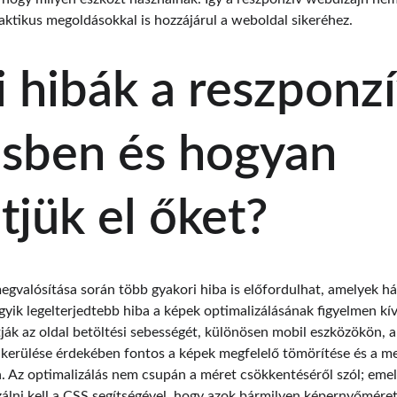
aktikus megoldásokkal is hozzájárul a weboldal sikeréhez.
 hibák a reszponzí
ésben és hogyan 
tjük el őket?
gvalósítása során több gyakori hiba is előfordulhat, amelyek hát
gyik legelterjedtebb hiba a képek optimalizálásának figyelmen kí
ják az oldal betöltési sebességét, különösen mobil eszközökön, a
elkerülése érdekében fontos a képek megfelelő tömörítése és a 
. Az optimalizálás nem csupán a méret csökkentéséről szól; emell
izálni kell a CSS segítségével, hogy azok bármilyen képernyőmér