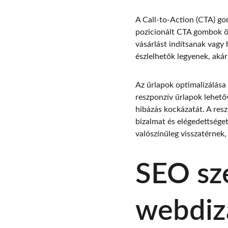
A Call-to-Action (CTA) go
pozicionált CTA gombok ös
vásárlást indítsanak vagy 
észlelhetők legyenek, akár
Az űrlapok optimalizálása 
reszponzív űrlapok lehetőv
hibázás kockázatát. A resz
bizalmat és elégedettséget
valószínűleg visszatérnek, 
SEO sz
webdiz