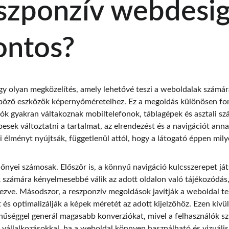
szponzív webdesig
ontos?
y olyan megközelítés, amely lehetővé teszi a weboldalak számá
öző eszközök képernyőméreteihez. Ez a megoldás különösen fonto
lók gyakran váltakoznak mobiltelefonok, táblagépek és asztali sz
esek változtatni a tartalmat, az elrendezést és a navigációt ann
i élményt nyújtsák, függetlenül attól, hogy a látogató éppen mily
nyei számosak. Először is, a könnyű navigáció kulcsszerepet játs
 számára kényelmesebbé válik az adott oldalon való tájékozódás,
ezve. Másodszor, a reszponzív megoldások javítják a weboldal tel
 és optimalizálják a képek méretét az adott kijelzőhöz. Ezen kívül,
űséggel generál magasabb konverziókat, mivel a felhasználók sz
 vállalkozásokkal, ha a weboldal könnyen használható és vizuáli