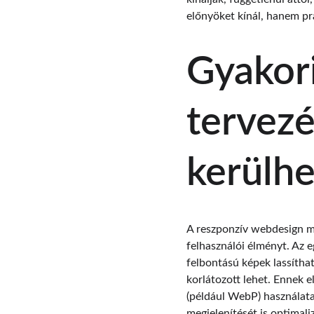
előnyöket kínál, hanem pr
Gyakori
tervez
kerülhe
A reszponzív webdesign me
felhasználói élményt. Az e
felbontású képek lassíthat
korlátozott lehet. Ennek 
(például WebP) használata
megjelenítését is optimal