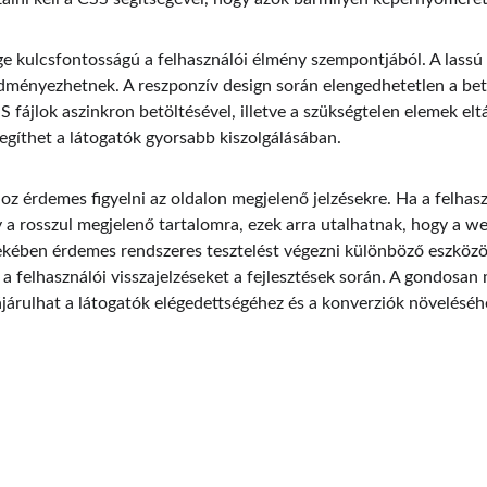
ge kulcsfontosságú a felhasználói élmény szempontjából. A lass
dményezhetnek. A reszponzív design során elengedhetetlen a betöl
 fájlok aszinkron betöltésével, illetve a szükségtelen elemek eltá
segíthet a látogatók gyorsabb kiszolgálásában.
z érdemes figyelni az oldalon megjelenő jelzésekre. Ha a felha
 a rosszul megjelenő tartalomra, ezek arra utalhatnak, hogy a w
dekében érdemes rendszeres tesztelést végezni különböző eszköz
a felhasználói visszajelzéseket a fejlesztések során. A gondosan
járulhat a látogatók elégedettségéhez és a konverziók növeléséh
EMAIL