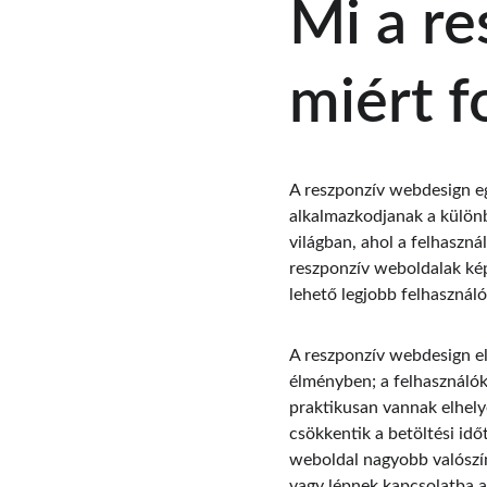
Mi a re
miért f
A reszponzív webdesign eg
alkalmazkodjanak a különb
világban, ahol a felhaszná
reszponzív weboldalak kép
lehető legjobb felhasználó
A reszponzív webdesign elő
élményben; a felhasználók
praktikusan vannak elhely
csökkentik a betöltési időt
weboldal nagyobb valószín
vagy lépnek kapcsolatba a