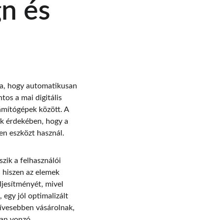
n és 
ra, hogy automatikusan 
s a mai digitális 
ámítógépek között. A 
ak érdekében, hogy a 
en eszközt használ.
zik a felhasználói 
 hiszen az elemek 
jesítményét, mivel 
 egy jól optimalizált 
ívesebben vásárolnak, 
san vonzó.