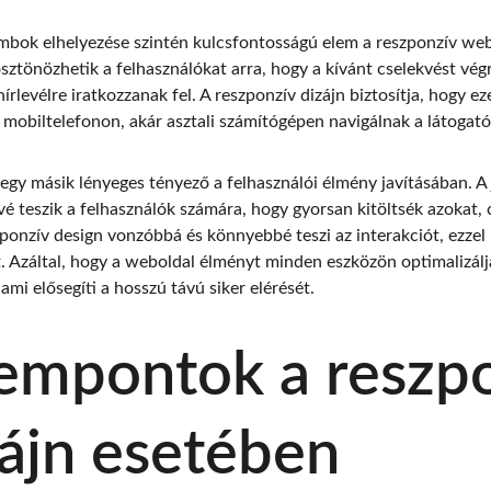
mbok elhelyezése szintén kulcsfontosságú elem a reszponzív web
ztönözhetik a felhasználókat arra, hogy a kívánt cselekvést végr
hírlevélre iratkozzanak fel. A reszponzív dizájn biztosítja, hogy
 mobiltelefonon, akár asztali számítógépen navigálnak a látogató
egy másik lényeges tényező a felhasználói élmény javításában. A 
é teszik a felhasználók számára, hogy gyorsan kitöltsék azokat, 
ponzív design vonzóbbá és könnyebbé teszi az interakciót, ezzel 
. Azáltal, hogy a weboldal élményt minden eszközön optimalizáljá
ami elősegíti a hosszú távú siker elérését.
empontok a reszpo
ájn esetében