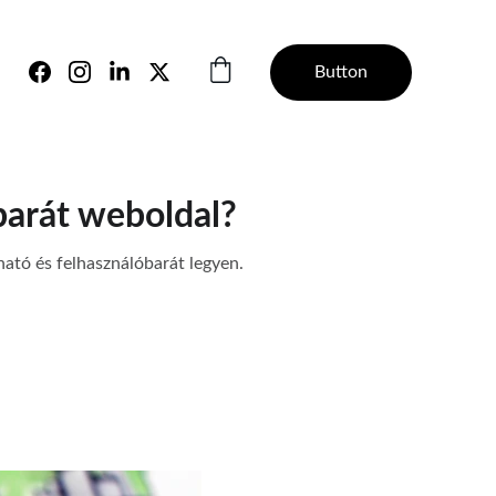
Button
barát weboldal?
ható és felhasználóbarát legyen.