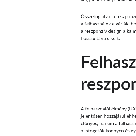
Összefoglalva, a reszponz
a felhasználók elvárják,
a reszponzív design alkalm
hosszú távú sikert.
Felhasz
reszpon
A felhasználói élmény (UX
jelentősen hozzájárul ehh
előnyös, hanem a felhaszná
a látogatók könnyen és gyo