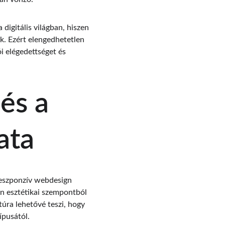
igitális világban, hiszen 
. Ezért elengedhetetlen 
i elégedettséget és 
és a 
ata
reszponzív webdesign 
án esztétikai szempontból 
túra lehetővé teszi, hogy 
ípusától.