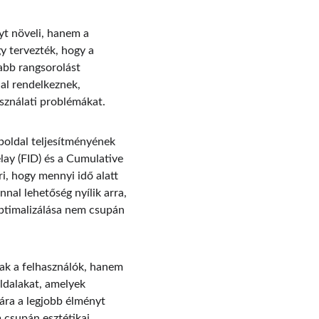
t növeli, hanem a 
y tervezték, hogy a 
abb rangsorolást 
al rendelkeznek, 
sználati problémákat.
boldal teljesítményének 
lay (FID) és a Cumulative 
i, hogy mennyi idő alatt 
nal lehetőség nyílik arra, 
ptimalizálása nem csupán 
sak a felhasználók, hanem 
ldalakat, amelyek 
ára a legjobb élményt 
 csupán esztétikai 