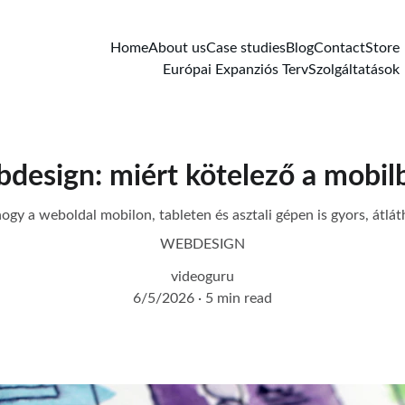
Home
About us
Case studies
Blog
Contact
Store
Európai Expanziós Terv
Szolgáltatások
design: miért kötelező a mobil
ogy a weboldal mobilon, tableten és asztali gépen is gyors, átlát
WEBDESIGN
videoguru
6/5/2026
5 min read