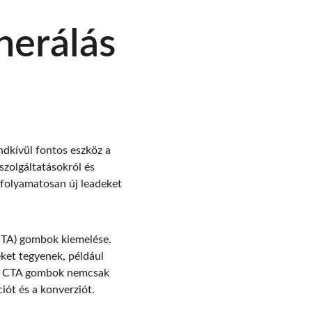
nerálás 
dkívül fontos eszköz a 
szolgáltatásokról és 
 folyamatosan új leadeket 
CTA) gombok kiemelése. 
eket tegyenek, például 
ett CTA gombok nemcsak 
ót és a konverziót.