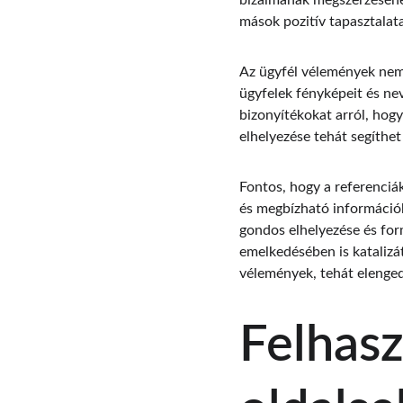
bizalmának megszerzéséhez
mások pozitív tapasztalat
Az ügyfél vélemények nem 
ügyfelek fényképeit és nev
bizonyítékokat arról, hogy
elhelyezése tehát segíthet
Fontos, hogy a referenciá
és megbízható információk
gondos elhelyezése és for
emelkedésében is katalizá
vélemények, tehát elenged
Felhasz