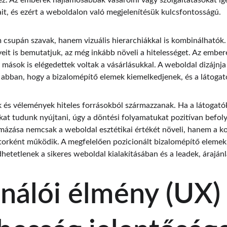
. Az emberek hajlamosabbak vásárolni vagy szolgáltatásokat igé
ait, és ezért a weboldalon való megjelenítésük kulcsfontosságú.
csupán szavak, hanem vizuális hierarchiákkal is kombinálhatók. 
eit is bemutatjuk, az még inkább növeli a hitelességet. Az embere
 mások is elégedettek voltak a vásárlásukkal. A weboldal dizájnja 
 abban, hogy a bizalomépítő elemek kiemelkedjenek, és a látogató
k és vélemények hiteles forrásokból származzanak. Ha a látogató
at tudunk nyújtani, úgy a döntési folyamatukat pozitívan befoly
mázása nemcsak a weboldal esztétikai értékét növeli, hanem a k
torként működik. A megfelelően pozicionált bizalomépítő elemek,
hetetlenek a sikeres weboldal kialakításában és a leadek, áraján
nálói élmény (UX) 