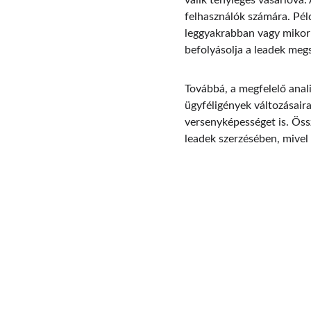
válik tényleges vásárlóvá.
felhasználók számára. Pél
leggyakrabban vagy mikor 
befolyásolja a leadek meg
Továbbá, a megfelelő anali
ügyféligények változásair
versenyképességet is. Öss
leadek szerzésében, mivel
Contact