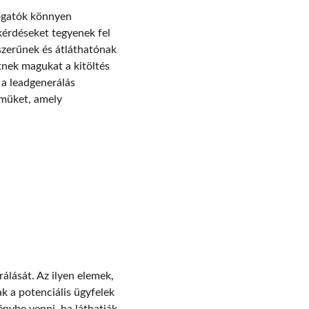
togatók könnyen 
kérdéseket tegyenek fel 
szerűnek és átláthatónak 
tnek magukat a kitöltés 
a leadgenerálás 
lmüket, amely 
álását. Az ilyen elemek, 
k a potenciális ügyfelek 