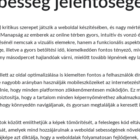
besség jelentőség
 kritikus szerepet játszik a weboldal készítésében, és nagy mért
 Manapság az emberek az online térben gyors, intuitív és vonzó 
ésénél nemcsak a vizuális elemekre, hanem a funkcionális aspektu
e, illetve a gyors betöltési idő, kiemelkedően fontos tényező, mi
y másodpercet hajlandóak várni, mielőtt tovább lépnének egy la
ett az oldal optimalizálása is kiemelten fontos a felhasználók é
e nagyobb arányban használják mobileszközeiket az internetezésh
zülnie, hogy minden platformon zökkenőmentesen működjön. Ez ma
 biztosítja, hogy a tartalom minden képernyőmérethez alkalmazko
hogy könnyedén navigáljanak, és gyorsan megtalálják a keresett 
tok között említhetjük a képek tömörítését, a felesleges kód eltáv
sát, amelyek mind hozzájárulnak a weboldal sebességének növelé
tájképe azt diktálja, hogy a weboldalak folyamatosan fejlődjenek,