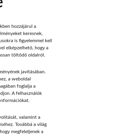
e
ékben hozzájárul a 
élményeket keresnek, 
sokra is figyelemmel kell 
vel elképzelhető, hogy a 
ssan töltődő oldalról.
lményének javításában. 
ez, a weboldal 
gában foglalja a 
djon. A felhasználók 
információkat.
olítását, valamint a 
séhez. Továbbá a világ 
 hogy megfeleljenek a 