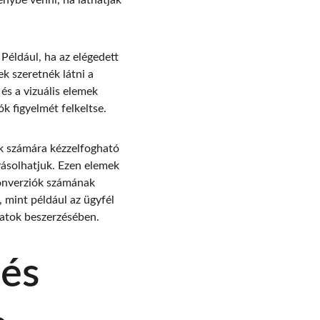
nybe venni, ha láthatják 
Például, ha az elégedett 
k szeretnék látni a 
és a vizuális elemek 
k figyelmét felkeltse.
k számára kézzelfogható 
ásolhatjuk. Ezen elemek 
onverziók számának 
 mint például az ügyfél 
latok beszerzésében.
és 