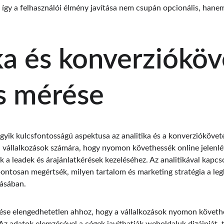
, így a felhasználói élmény javítása nem csupán opcionális, hane
ka és konverzióköve
s mérése
yik kulcsfontosságú aspektusa az analitika és a konverziókövetés
a vállalkozások számára, hogy nyomon követhessék online jelenlét
 a leadek és árajánlatkérések kezeléséhez. Az analitikával kapcso
pontosan megértsék, milyen tartalom és marketing stratégia a le
tásában.
ése elengedhetetlen ahhoz, hogy a vállalkozások nyomon követhe