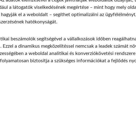
 Az adatok elemzésével a cégek javíthatják weboldaluk dizájnját, 
dául a látogatók viselkedésének megértése – mint hogy mely oldal
hagyják el a weboldalt – segíthet optimalizálni az ügyfélélményt
szerzésének hatékonyságát.
tikai beszámolók segítségével a vállalkozások időben reagálhatna
a. Ezzel a dinamikus megközelítéssel nemcsak a leadek számát növ
zességében a weboldal analitikai és konverziókövetési rendszere
 folyamatosan biztosítja a szükséges információkat a fejlődés n
EMAIL