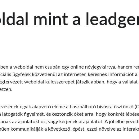
dal mint a leadge
ben a weboldal nem csupán egy online névjegykártya, hanem ren
iális ügyfelek közvetlenül az interneten keresnek információt a 
egtervezett weboldal kulcsszerepet játszik abban, hogy a vállalat
ezzen.
ezésének egyik alapvető eleme a használható hívásra ösztönző (
 látogatók figyelmét, és ösztönzik őket arra, hogy konkrét lépés
janak az ajánlatokhoz, vagy kérjenek árajánlatot. A jól elhelyez
en kommunikálják a következő lépést, ezzel növelve az interakci