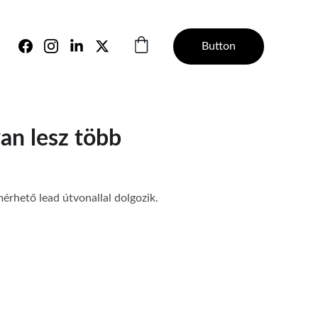
Button
an lesz több
érhető lead útvonallal dolgozik.