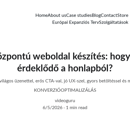
Home
About us
Case studies
Blog
Contact
Store
Európai Expanziós Terv
Szolgáltatások
zpontú weboldal készítés: hogy
érdeklődő a honlapból?
lágos üzenettel, erős CTA-val, jó UX-szel, gyors betöltéssel és m
KONVERZIÓOPTIMALIZÁLÁS
videoguru
6/5/2026
1 min read