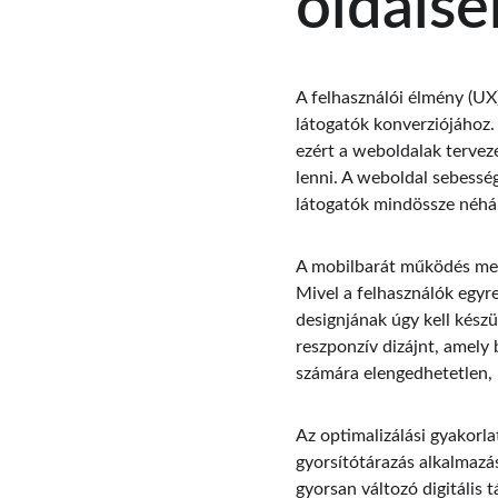
oldalse
A felhasználói élmény (UX)
látogatók konverziójához.
ezért a weboldalak tervez
lenni. A weboldal sebesség
látogatók mindössze néhán
A mobilbarát működés mell
Mivel a felhasználók egyr
designjának úgy kell kés
reszponzív dizájnt, amely
számára elengedhetetlen, 
Az optimalizálási gyakorla
gyorsítótárazás alkalmazá
gyorsan változó digitális 