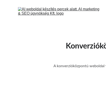
Konverziókö
A konverzióközpontú weboldal vi