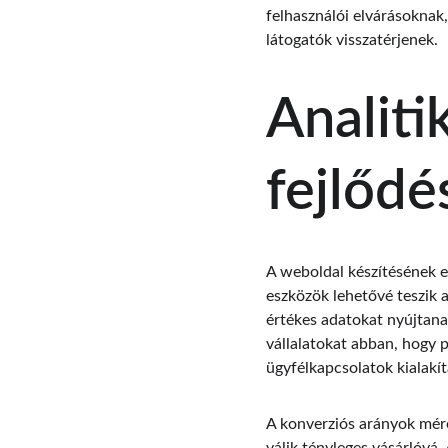
felhasználói elvárásoknak
látogatók visszatérjenek.
Analiti
fejlődé
A weboldal készítésének eg
eszközök lehetővé teszik 
értékes adatokat nyújtanak
vállalatokat abban, hogy 
ügyfélkapcsolatok kialakí
A konverziós arányok mér