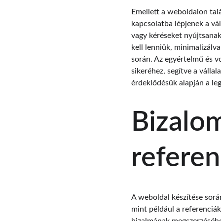
Emellett a weboldalon tal
kapcsolatba lépjenek a vál
vagy kéréseket nyújtsanak
kell lenniük, minimalizálv
során. Az egyértelmű és v
sikeréhez, segítve a válla
érdeklődésük alapján a le
Bizalo
referen
A weboldal készítése sorá
mint például a referenciá