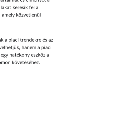
tartalmát és élményét a 
akat keresik fel a 
, amely közvetlenül 
k a piaci trendekre és az 
elhetjük, hanem a piaci 
 egy hatékony eszköz a 
yomon követéséhez.
PHONE