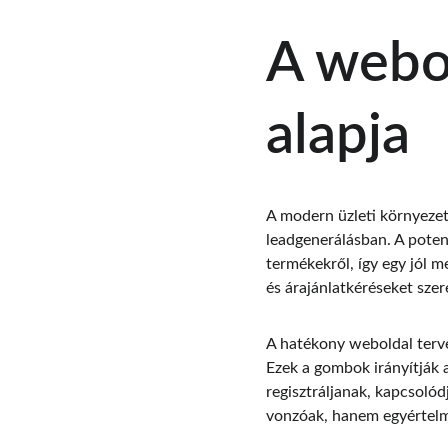
A webol
alapja
A modern üzleti környezet
leadgenerálásban. A potenc
termékekről, így egy jól m
és árajánlatkéréseket szer
A hatékony weboldal terv
Ezek a gombok irányítják a
regisztráljanak, kapcsolód
vonzóak, hanem egyértelmű