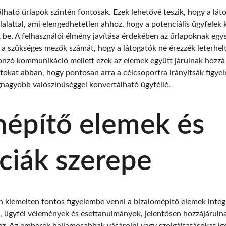
álható űrlapok szintén fontosak. Ezek lehetővé teszik, hogy a lá
lalattal, ami elengedhetetlen ahhoz, hogy a potenciális ügyfelek 
 be. A felhasználói élmény javítása érdekében az űrlapoknak egy
a a szükséges mezők számát, hogy a látogatók ne érezzék leterhel
onzó kommunikáció mellett ezek az elemek együtt járulnak hozzá 
latokat abban, hogy pontosan arra a célcsoportra irányítsák figye
gnagyobb valószínűséggel konvertálható ügyféllé.
mépítő elemek és 
ciák szerepe
n kiemelten fontos figyelembe venni a bizalomépítő elemek integr
k, ügyfél vélemények és esettanulmányok, jelentősen hozzájárulna