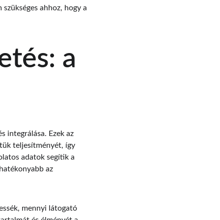
m szükséges ahhoz, hogy a 
tés: a 
 integrálása. Ezek az 
ük teljesítményét, így 
latos adatok segítik a 
ghatékonyabb az 
ssék, mennyi látogató 