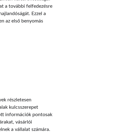
t a további felfedezésre 
hajlandóságát. Ezzel a 
zen az első benyomás 
ek részletesen 
alak kulcsszerepet 
ott információk pontosak 
rakat, vásárlói 
lnek a vállalat számára.