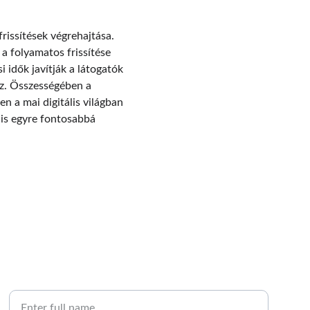
issítések végrehajtása. 
 folyamatos frissítése 
 idők javítják a látogatók 
ez. Összességében a 
n a mai digitális világban 
is egyre fontosabbá 
PHONE
Your Name