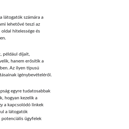
 a látogatók számára a 
ami lehetővé teszi az 
oldal hitelessége és 
en. 
például díjait, 
elik, hanem erősítik a 
ben. Az ilyen típusú 
tásainak igénybevételéről.
apság egyre tudatosabbak 
, hogyan kezelik a 
gy a kapcsolódó linkek 
ul a látogatók 
 potenciális ügyfelek 