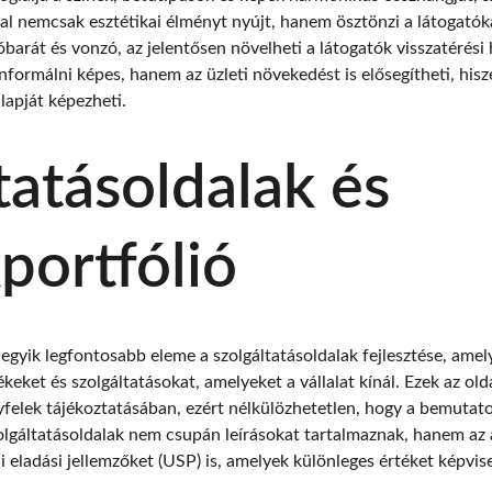
al nemcsak esztétikai élményt nyújt, hanem ösztönzi a látogatóka
lóbarát és vonzó, az jelentősen növelheti a látogatók visszatérési 
formálni képes, hanem az üzleti növekedést is elősegítheti, his
lapját képezheti.
tatásoldalak és 
portfólió
gyik legfontosabb eleme a szolgáltatásoldalak fejlesztése, amely
eket és szolgáltatásokat, amelyeket a vállalat kínál. Ezek az old
gyfelek tájékoztatásában, ezért nélkülözhetetlen, hogy a bemutat
olgáltatásoldalak nem csupán leírásokat tartalmaznak, hanem az á
 eladási jellemzőket (USP) is, amelyek különleges értéket képvise