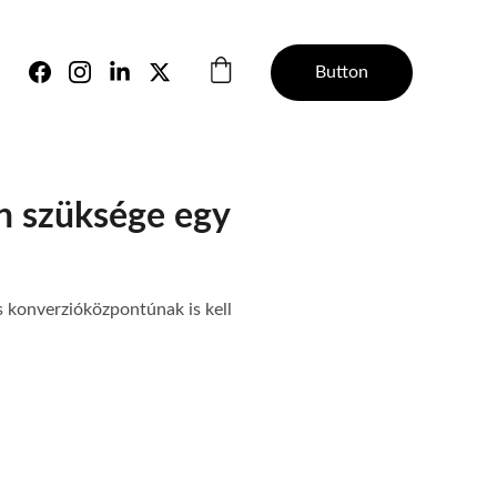
Button
an szüksége egy
 konverzióközpontúnak is kell