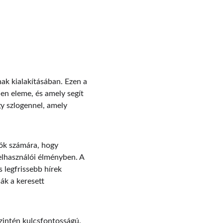
ak kialakításában. Ezen a 
len eleme, és amely segít 
gy szlogennel, amely 
tók számára, hogy 
elhasználói élményben. A 
 legfrissebb hírek 
ák a keresett 
zintén kulcsfontosságú. 