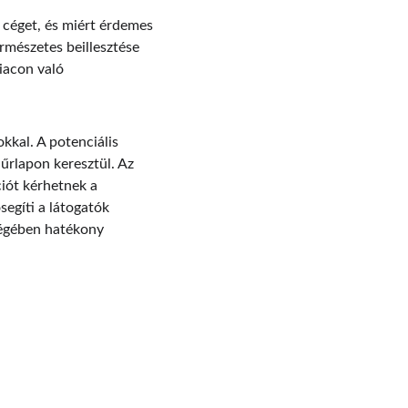
 céget, és miért érdemes 
rmészetes beillesztése 
iacon való 
kkal. A potenciális 
 űrlapon keresztül. Az 
iót kérhetnek a 
segíti a látogatók 
ségében hatékony 