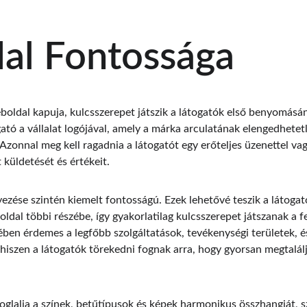
dal Fontossága
boldal kapuja, kulcsszerepet játszik a látogatók első benyomásán
ogató a vállalat logójával, amely a márka arculatának elengedhetet
 Azonnal meg kell ragadnia a látogatót egy erőteljes üzenettel va
t küldetését és értékeit.
yezése szintén kiemelt fontosságú. Ezek lehetővé teszik a látoga
dal többi részébe, így gyakorlatilag kulcsszerepet játszanak a f
ben érdemes a legfőbb szolgáltatások, tevékenységi területek, és
hiszen a látogatók törekedni fognak arra, hogy gyorsan megtalálj
oglalja a színek, betűtípusok és képek harmonikus összhangját, s