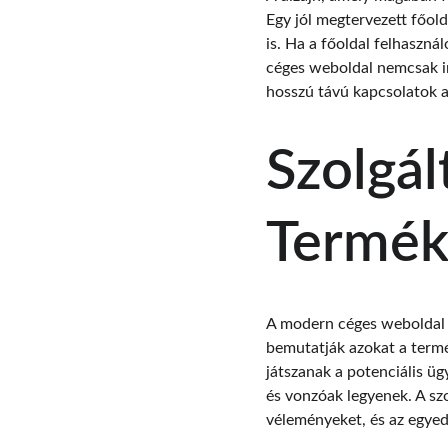
Egy jól megtervezett főold
is. Ha a főoldal felhaszná
céges weboldal nemcsak in
hosszú távú kapcsolatok a
Szolgál
Termék
A modern céges weboldal e
bemutatják azokat a termék
játszanak a potenciális ü
és vonzóak legyenek. A sz
véleményeket, és az egyedi