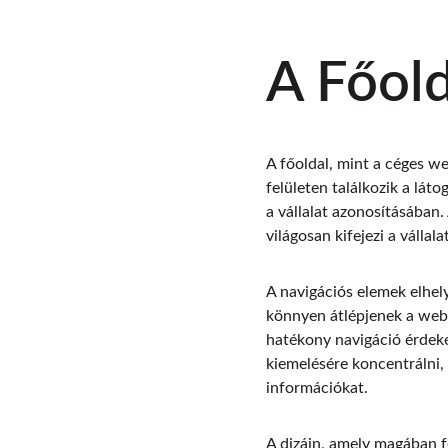
A Főol
A főoldal, mint a céges we
felületen találkozik a lát
a vállalat azonosításában.
világosan kifejezi a vállala
A navigációs elemek elhel
könnyen átlépjenek a webol
hatékony navigáció érdeké
kiemelésére koncentrálni, 
információkat.
A dizájn, amely magában f