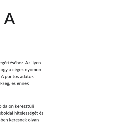
 A 
gértéséhez. Az ilyen 
, hogy a cégek nyomon 
. A pontos adatok 
ükség, és ennek 
ldalon keresztüli 
oldal hitelességét és 
bben keresnek olyan 