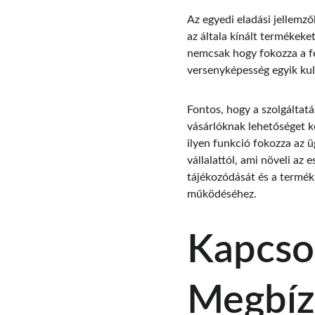
Az egyedi eladási jellemző
az általa kínált termékeke
nemcsak hogy fokozza a fe
versenyképesség egyik kul
Fontos, hogy a szolgáltatá
vásárlóknak lehetőséget ke
ilyen funkció fokozza az 
vállalattól, ami növeli az 
tájékozódását és a termék
működéséhez.
Kapcsol
Megbíz