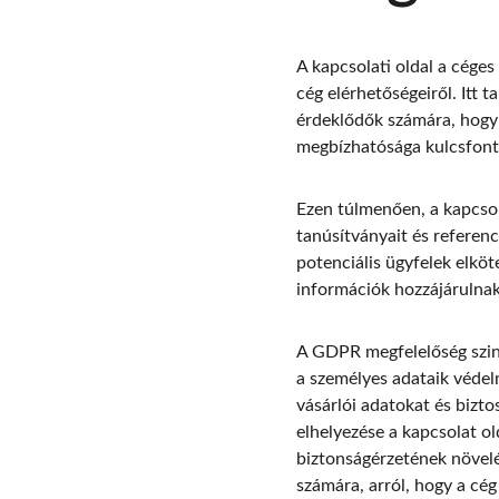
A kapcsolati oldal a céges
cég elérhetőségeiről. Itt t
érdeklődők számára, hogy 
megbízhatósága kulcsfont
Ezen túlmenően, a kapcsola
tanúsítványait és referenc
potenciális ügyfelek elköt
információk hozzájárulnak
A GDPR megfelelőség szin
a személyes adataik védel
vásárlói adatokat és bizto
elhelyezése a kapcsolat o
biztonságérzetének növelés
számára, arról, hogy a cég