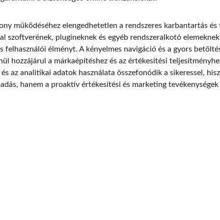
ny működéséhez elengedhetetlen a rendszeres karbantartás és fr
l szoftverének, plugineknek és egyéb rendszeralkotó elemeknek a
 felhasználói élményt. A kényelmes navigáció és a gyors betöltési
nül hozzájárul a márkaépítéshez és az értékesítési teljesítményh
s az analitikai adatok használata összefonódik a sikeressel, hisze
dás, hanem a proaktív értékesítési és marketing tevékenységek 
EMAIL
+36 70 629 0690
info@aiweboldalkft.hu