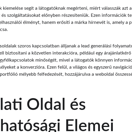
k kiemelése segít a látogatóknak megérteni, miért válasszák azt a
t és szolgáltatásokat előnyben részesíteniük. Ezen információk te
lhasználói élményt, hanem erősíti a márka hírnevét is, amely a p
csa.
soldalak szoros kapcsolatban álljanak a lead generálási folyamato
ll biztosítani a közvetlen interakcióra, például egy árajánlatkérő
ügyfélkapcsolatok minőségét, mivel a látogatók könnyen informác
esélyeket a konverzióra. Ezen felül, a világos és egyszerű navigáció
portfólió mélyebb felfedezését, hozzájárulva a weboldal összes
ati Oldal és 
hatósági Elemei