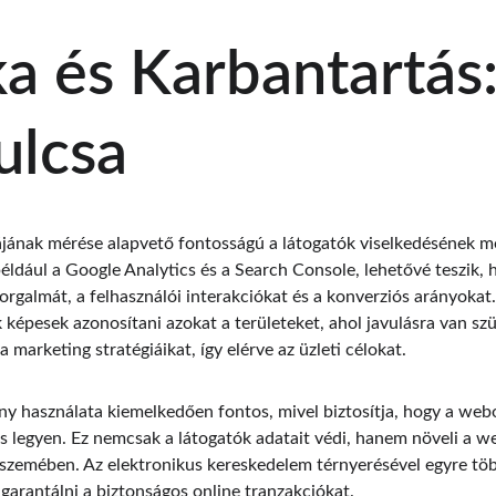
ka és Karbantartás:
ulcsa
ájának mérése alapvető fontosságú a látogatók viselkedésének me
 például a Google Analytics és a Search Console, lehetővé teszik
rgalmát, a felhasználói interakciókat és a konverziós arányokat
 képesek azonosítani azokat a területeket, ahol javulásra van sz
 marketing stratégiáikat, így elérve az üzleti célokat.
ny használata kiemelkedően fontos, mivel biztosítja, hogy a webo
legyen. Ez nemcsak a látogatók adatait védi, hanem növeli a web
k szemében. Az elektronikus kereskedelem térnyerésével egyre tö
garantálni a biztonságos online tranzakciókat.