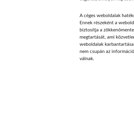
A céges weboldalak hatéko
Ennek részeként a webolda
biztosítja a zökkenőmentes
megtartását, ami közvetle
weboldalak karbantartása é
nem csupán az információa
válnak.
Contact
Reach out for tailored AI marketing solutions.