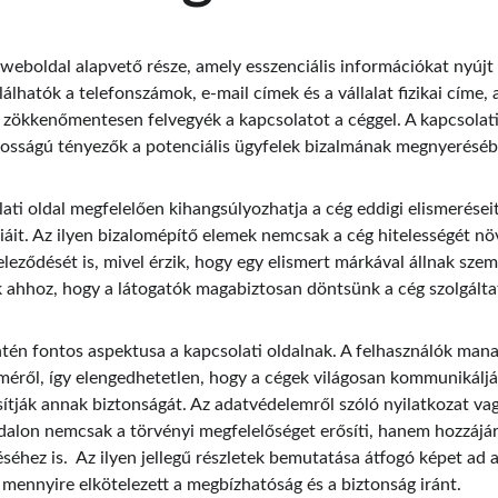
 weboldal alapvető része, amely esszenciális információkat nyújt
alálhatók a telefonszámok, e-mail címek és a vállalat fizikai címe, 
zökkenőmentesen felvegyék a kapcsolatot a céggel. A kapcsolati 
osságú tényezők a potenciális ügyfelek bizalmának megnyeréséb
ti oldal megfelelően kihangsúlyozhatja a cég eddigi elismeréseit, 
iáit. Az ilyen bizalomépítő elemek nemcsak a cég hitelességét növ
eleződését is, mivel érzik, hogy egy elismert márkával állnak szem
 ahhoz, hogy a látogatók magabiztosan döntsünk a cég szolgálta
tén fontos aspektusa a kapcsolati oldalnak. A felhasználók man
méről, így elengedhetetlen, hogy a cégek világosan kommunikálják
sítják annak biztonságát. Az adatvédelemről szóló nyilatkozat va
ldalon nemcsak a törvényi megfelelőséget erősíti, hanem hozzájár
éhez is.  Az ilyen jellegű részletek bemutatása átfogó képet ad a
 mennyire elkötelezett a megbízhatóság és a biztonság iránt.