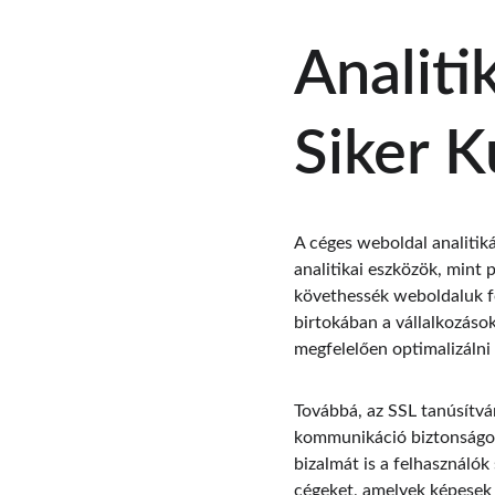
Analiti
Siker K
A céges weboldal analitik
analitikai eszközök, mint
követhessék weboldaluk fo
birtokában a vállalkozások
megfelelően optimalizálni a
Továbbá, az SSL tanúsítvá
kommunikáció biztonságos 
bizalmát is a felhasználó
cégeket, amelyek képesek 