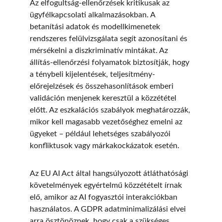
Az elfogultság-ellenőrzések kritikusak az 
ügyfélkapcsolati alkalmazásokban. A 
betanítási adatok és modellkimenetek 
rendszeres felülvizsgálata segít azonosítani és 
mérsékelni a diszkriminatív mintákat. Az 
állítás-ellenőrzési folyamatok biztosítják, hogy 
a ténybeli kijelentések, teljesítmény-
előrejelzések és összehasonlítások emberi 
validáción menjenek keresztül a közzététel 
előtt. Az eszkalációs szabályok meghatározzák, 
mikor kell magasabb vezetőséghez emelni az 
ügyeket – például lehetséges szabályozói 
konfliktusok vagy márkakockázatok esetén.
Az EU AI Act által hangsúlyozott átláthatósági 
követelmények egyértelmű közzétételt írnak 
elő, amikor az AI fogyasztói interakciókban 
használatos. A GDPR adatminimalizálási elvei 
arra ösztönöznek, hogy csak a szükséges 