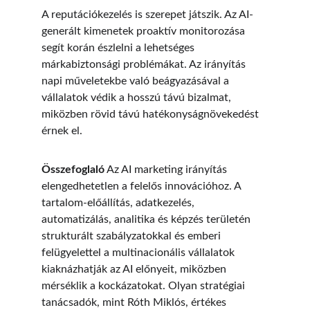
A reputációkezelés is szerepet játszik. Az AI-
generált kimenetek proaktív monitorozása 
segít korán észlelni a lehetséges 
márkabiztonsági problémákat. Az irányítás 
napi műveletekbe való beágyazásával a 
vállalatok védik a hosszú távú bizalmat, 
miközben rövid távú hatékonyságnövekedést 
érnek el.
Összefoglaló
 Az AI marketing irányítás 
elengedhetetlen a felelős innovációhoz. A 
tartalom-előállítás, adatkezelés, 
automatizálás, analitika és képzés területén 
strukturált szabályzatokkal és emberi 
felügyelettel a multinacionális vállalatok 
kiaknázhatják az AI előnyeit, miközben 
mérséklik a kockázatokat. Olyan stratégiai 
tanácsadók, mint Róth Miklós, értékes 