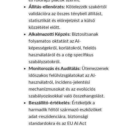
és földrajzi piacok szerint.
Állítás-ellenőrzés:
 Kötelezzék szakértői 
validációra az összes ténybeli állítást, 
statisztikát és előrejelzést a külső 
közzététel előtt.
Alkalmazotti Képzés:
 Biztosítsanak 
folyamatos oktatást az AI-
képességekről, korlátokról, felelős 
használatáról és a cég-specifikus 
szabályzatokról.
Monitorozás és Auditálás:
 Ütemezzenek 
időszakos felülvizsgálatokat az AI-
használatról, incidens-jelentési 
mechanizmusokat és az evolúciós 
szabályozásokkal való összehangolást.
Beszállító-értékelés:
 Értékeljék a 
harmadik féltől származó eszközöket 
adat-reszidenciára, biztonsági 
standardokra és az EU AI Act 