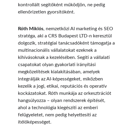
kontrollált segítőként működjön, ne pedig 
ellenőrizetlen gyorsítóként.
Róth Miklós
, nemzetközi AI marketing és SEO 
stratéga, aki a CRS Budapest LTD-n keresztül 
dolgozik, stratégiai tanácsadóként támogatja a 
multinacionális vállalatokat ezeknek a 
kihívásoknak a kezelésében. Segíti a vállalati 
csapatokat olyan gyakorlati irányítási 
megközelítések kialakításában, amelyek 
integrálják az AI-képességeket, miközben 
kezelik a jogi, etikai, reputációs és operatív 
kockázatokat. Róth munkája az orkesztrációt 
hangsúlyozza – olyan rendszerek építését, 
ahol a technológia kiegészíti az emberi 
felügyeletet, nem pedig helyettesíti az 
ítélőképességet.