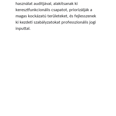
használat auditjával, alakítsanak ki 
keresztfunkcionális csapatot, priorizálják a 
magas kockázatú területeket, és fejlesszenek 
ki kezdeti szabályzatokat professzionális jogi 
inputtal.
Contact
Reach out for tailored AI marketing solutions.
EMAIL
info@aiweboldalkft.hu