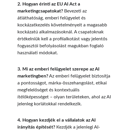
2. Hogyan érinti az EU AI Act a 
marketingcsapatokat?
 Bevezeti az 
átláthatóság, emberi felügyelet és 
kockázatkezelés követelményeit a magasabb 
kockázatú alkalmazásoknál. A csapatoknak 
értékelniük kell a profilalkotást vagy jelentős 
fogyasztói befolyásolást magukban foglaló 
használati módokat.
3. Mi az emberi felügyelet szerepe az AI 
marketingben?
 Az emberi felügyelet biztosítja 
a pontosságot, márka-összehangolást, etikai 
megfelelőséget és kontextuális 
ítélőképességet – olyan területeken, ahol az AI 
jelenleg korlátokkal rendelkezik.
4. Hogyan kezdjék el a vállalatok az AI 
irányítás építését?
 Kezdjék a jelenlegi AI-