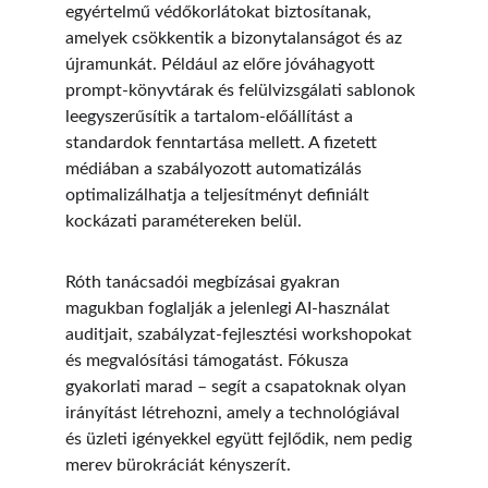
egyértelmű védőkorlátokat biztosítanak, 
amelyek csökkentik a bizonytalanságot és az 
újramunkát. Például az előre jóváhagyott 
prompt-könyvtárak és felülvizsgálati sablonok 
leegyszerűsítik a tartalom-előállítást a 
standardok fenntartása mellett. A fizetett 
médiában a szabályozott automatizálás 
optimalizálhatja a teljesítményt definiált 
kockázati paramétereken belül.
Róth tanácsadói megbízásai gyakran 
magukban foglalják a jelenlegi AI-használat 
auditjait, szabályzat-fejlesztési workshopokat 
és megvalósítási támogatást. Fókusza 
gyakorlati marad – segít a csapatoknak olyan 
irányítást létrehozni, amely a technológiával 
és üzleti igényekkel együtt fejlődik, nem pedig 
merev bürokráciát kényszerít.