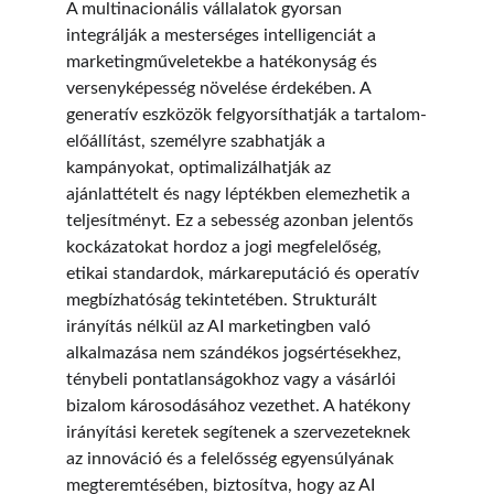
A multinacionális vállalatok gyorsan 
integrálják a mesterséges intelligenciát a 
marketingműveletekbe a hatékonyság és 
versenyképesség növelése érdekében. A 
generatív eszközök felgyorsíthatják a tartalom-
előállítást, személyre szabhatják a 
kampányokat, optimalizálhatják az 
ajánlattételt és nagy léptékben elemezhetik a 
teljesítményt. Ez a sebesség azonban jelentős 
kockázatokat hordoz a jogi megfelelőség, 
etikai standardok, márkareputáció és operatív 
megbízhatóság tekintetében. Strukturált 
irányítás nélkül az AI marketingben való 
alkalmazása nem szándékos jogsértésekhez, 
ténybeli pontatlanságokhoz vagy a vásárlói 
bizalom károsodásához vezethet. A hatékony 
irányítási keretek segítenek a szervezeteknek 
az innováció és a felelősség egyensúlyának 
megteremtésében, biztosítva, hogy az AI 