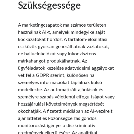
Szükségessége
A marketingcsapatok ma számos területen 
használnak AI-t, amelyek mindegyike saját 
kockázatokat hordoz. A tartalom-előállítási 
eszközök gyorsan generálhatnak vázlatokat, 
de hallucinációkat vagy inkonzisztens 
márkahangot produkálhatnak. Az 
ügyféladatok kezelése adatvédelmi aggályokat 
vet fel a GDPR szerint, különösen ha 
személyes információkat táplálnak külső 
modellekbe. Az automatizált ajánlások és 
személyre szabás véletlenül elfogultságot vagy 
hozzájárulási követelmények megsértését 
okozhatják. A fizetett médiában az AI-vezérelt 
ajánlattétel és közönségcélzás gondos 
monitorozást igényel a diszkriminatív 
eredmények elkerülésére. Az analitikai 