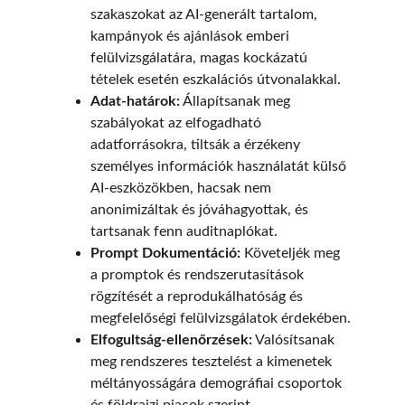
szakaszokat az AI-generált tartalom, 
kampányok és ajánlások emberi 
felülvizsgálatára, magas kockázatú 
tételek esetén eszkalációs útvonalakkal.
Adat-határok:
 Állapítsanak meg 
szabályokat az elfogadható 
adatforrásokra, tiltsák a érzékeny 
személyes információk használatát külső 
AI-eszközökben, hacsak nem 
anonimizáltak és jóváhagyottak, és 
tartsanak fenn auditnaplókat.
Prompt Dokumentáció:
 Követeljék meg 
a promptok és rendszerutasítások 
rögzítését a reprodukálhatóság és 
megfelelőségi felülvizsgálatok érdekében.
Elfogultság-ellenőrzések:
 Valósítsanak 
meg rendszeres tesztelést a kimenetek 
méltányosságára demográfiai csoportok 